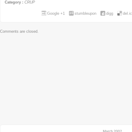
Category :
CRUP
Google +1
stumbleupon
digg
del.i
Comments are closed.
March 2002